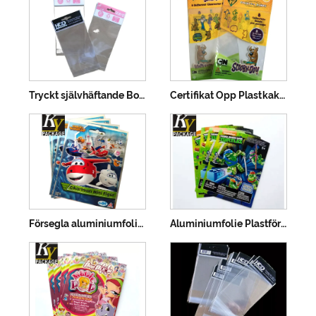
Tryckt självhäftande Bopp-förpackningspåse
Certifikat Opp Plastkakapåse
Försegla aluminiumfoliepåsar av plastpåsar
Aluminiumfolie Plastförpackningspåsar för leksaker