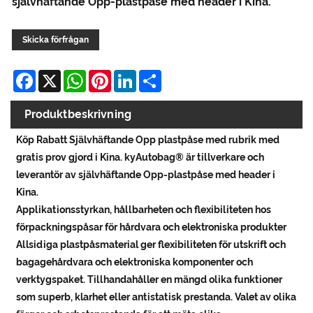
självhäftande Opp-plastpåse med header i Kina.
Skicka förfrågan
Facebook
X
WhatsApp
Pinterest
LinkedIn
Share
Produktbeskrivning
Köp Rabatt Självhäftande Opp plastpåse med rubrik med
gratis prov gjord i Kina. kyAutobag® är tillverkare och
leverantör av självhäftande Opp-plastpåse med header i
Kina.
Applikationsstyrkan, hållbarheten och flexibiliteten hos
förpackningspåsar för hårdvara och elektroniska produkter
Allsidiga plastpåsmaterial ger flexibiliteten för utskrift och
bagagehårdvara och elektroniska komponenter och
verktygspaket. Tillhandahåller en mängd olika funktioner
som superb, klarhet eller antistatisk prestanda. Valet av olika