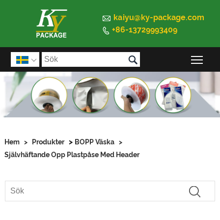

kaiyu@ky-package.com
+86-13729993409


Väx

>
Hem
>
Produkter
BOPP Väska
>
Självhäftande Opp Plastpåse Med Header