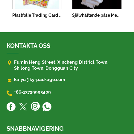
Plastfolie Trading Card Packning Värmeförsegling
Självhäftande påse Med Header Med Header
KONTAKTA OSS

Fumin Heng Street, Xincheng District Town,
Shilong Town, Dongguan City

kaiyu@ky-package.com

+86-13729993409
SNABBNAVIGERING