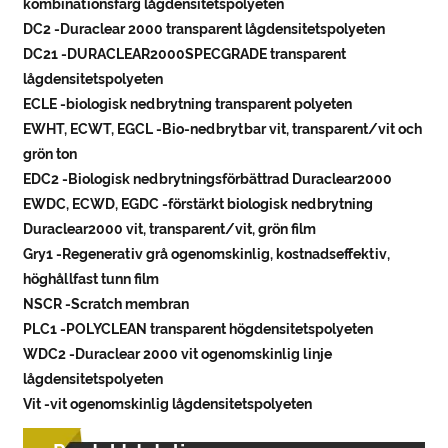
kombinationsfärg lågdensitetspolyeten
DC2 -Duraclear 2000 transparent lågdensitetspolyeten
DC21 -DURACLEAR2000SPECGRADE transparent
lågdensitetspolyeten
ECLE -biologisk nedbrytning transparent polyeten
EWHT, ECWT, EGCL -Bio-nedbrytbar vit, transparent/vit och
grön ton
EDC2 -Biologisk nedbrytningsförbättrad Duraclear2000
EWDC, ECWD, EGDC -förstärkt biologisk nedbrytning
Duraclear2000 vit, transparent/vit, grön film
Gry1 -Regenerativ grå ogenomskinlig, kostnadseffektiv,
höghållfast tunn film
NSCR -Scratch membran
PLC1 -POLYCLEAN transparent högdensitetspolyeten
WDC2 -Duraclear 2000 vit ogenomskinlig linje
lågdensitetspolyeten
Vit -vit ogenomskinlig lågdensitetspolyeten