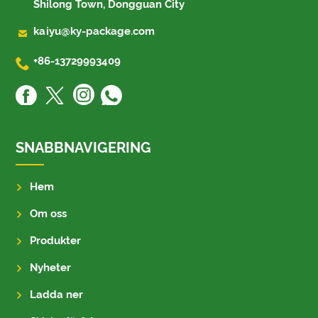
Shilong Town, Dongguan City

kaiyu@ky-package.com

+86-13729993409
SNABBNAVIGERING
Hem
Om oss
Produkter
Nyheter
Ladda ner