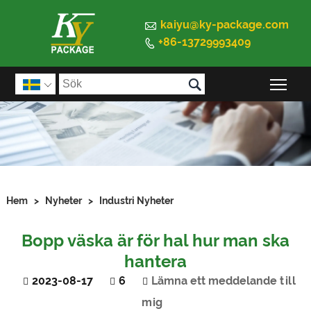

kaiyu@ky-package.com
+86-13729993409


Väx

Hem
>
Nyheter
>
Industri Nyheter
Bopp väska är för hal hur man ska
hantera
2023-08-17
6
Lämna ett meddelande till
mig