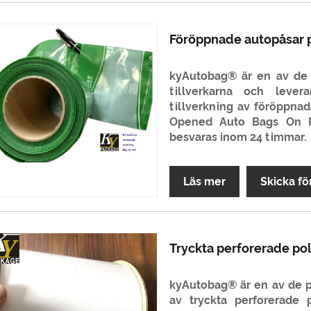
Föröppnade autopåsar p
kyAutobag® är en av de 
tillverkarna och lever
tillverkning av föröppnad
Opened Auto Bags On Ro
besvaras inom 24 timmar.
Läs mer
Skicka fö
Tryckta perforerade pol
kyAutobag® är en av de pr
av tryckta perforerade p