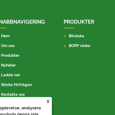
NABBNAVIGERING
PRODUKTER
Hem
Bilväska
Om oss
BOPP väska
Produkter
Nyheter
Ladda ner
Skicka förfrågan
Kontakta oss
X
upplevelse, analysera
 använda denna sida