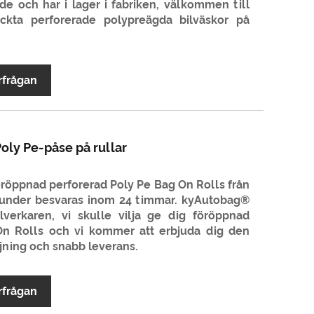
ade och har i lager i fabriken, välkommen till
ryckta perforerade polypreägda bilväskor på
rfrågan
oly Pe-påse på rullar
öröppnad perforerad Poly Pe Bag On Rolls från
n kunder besvaras inom 24 timmar. kyAutobag®
llverkaren, vi skulle vilja ge dig föröppnad
On Rolls och vi kommer att erbjuda dig den
ljning och snabb leverans.
rfrågan