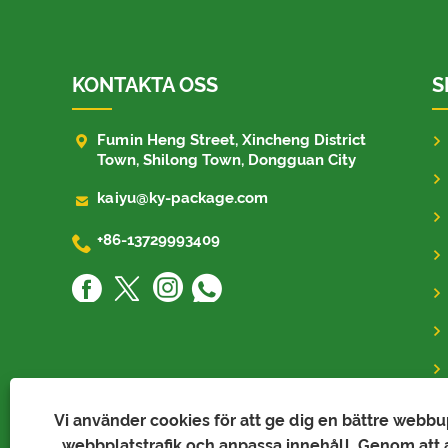
KONTAKTA OSS
S

Fumin Heng Street, Xincheng District
Town, Shilong Town, Dongguan City

kaiyu@ky-package.com

+86-13729993409
Vi använder cookies för att ge dig en bättre webb
webbplatstrafik och anpassa innehåll. Genom att