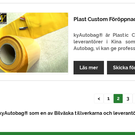
Plast Custom Föröppna
kyAutobag® är Plastic 
leverantörer i Kina so
Autobag, vi kan ge professi
Läs mer
Skicka fö
<
1
2
3
, kyAutobag® som en av Bilväska tillverkarna och leverantö