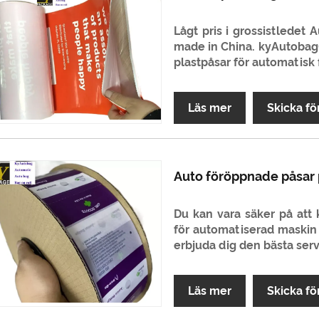
Lågt pris i grossistledet
made in China. kyAutobag®
plastpåsar för automatisk 
Läs mer
Skicka fö
Auto föröppnade påsar 
Du kan vara säker på att
för automatiserad maskin
erbjuda dig den bästa serv
Läs mer
Skicka fö