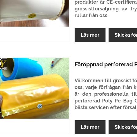
produkter är CE-certifier
grossistförsäljning av t
rullar från oss.
Läs mer
Skicka fö
Föröppnad perforerad P
Välkommen till grossist f
oss, varje förfrågan frå
är den professionella ti
perforerad Poly Pe Bag 
bästa servicen efter försä
Läs mer
Skicka fö